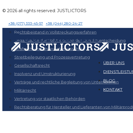
© 2026 all rights reserved: JUSTLICTORS
+38 (077) 333-45-57
+38 (044) 280-24-27
Rechtsbeistand in Vollstreckungsverfahren
Organisation der Vollstreckung der Gerichtsentscheidung
Strafrecht und Unternehmensschutz
Streitbeilegung und Prozessvertretung
ÜBER UNS
Gesellschaftsrecht
DIENSTLEIST
Insolvenz und Umstrukturierung
BLOG
Verträge und rechtliche Begleitung von Unternehmen
KONTAKT
Militärrecht
Vertretung vor staatlichen Behörden
Rechtsberatung für Hersteller und Lieferanten von Militärpro
PROFESSIONELLE DIENSTE