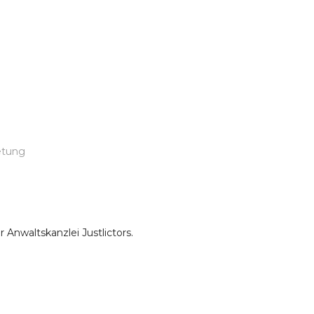
nd Prozessvertretun
etung
Anwaltskanzlei Justlictors.