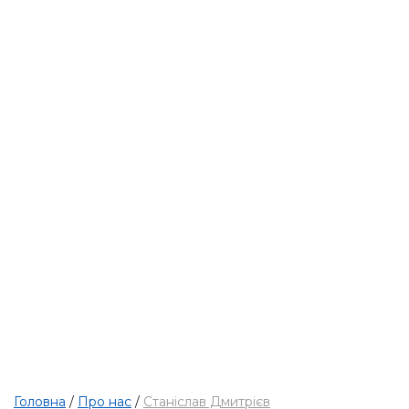
АДВОКАТ
Станіслав Дмитріє
Головна
/
Про нас
/
Станіслав Дмитрієв