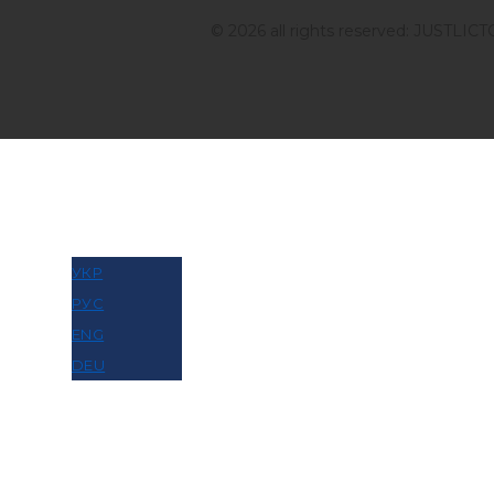
© 2026 all rights reserved: JUSTLIC
МОВА
УКР
РУС
ENG
DEU