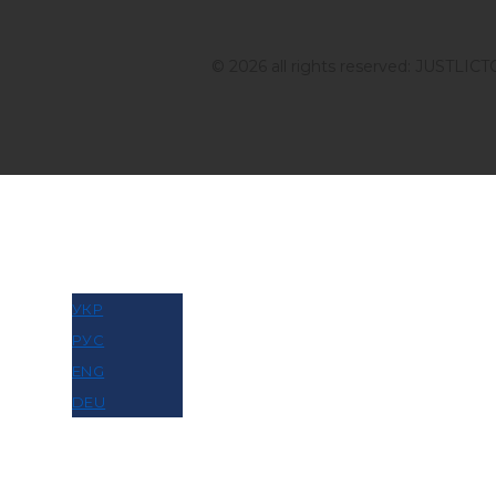
© 2026 all rights reserved: JUSTLIC
МОВА
УКР
РУС
ENG
DEU