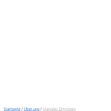
RECHTSANWALT
Stanislav Dmytriie
Startseite
/
Über uns
/
Stanislav Dmytriiev