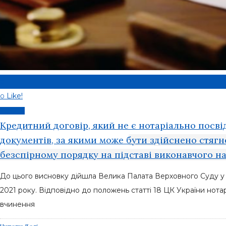
0
Like!
0
Новини
Кредитний договір, який не є нотаріально посві
документів, за якими може бути здійснено стягн
безспірному порядку на підставі виконавчого на
До цього висновку дійшла Велика Палата Верховного Суду у 
2021 року. Відповідно до положень статті 18 ЦК України нота
вчинення