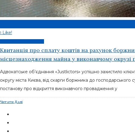
0
Like!
1
Примусове виконання
Квитанція про сплату коштів на рахунок боржн
місцезнаходження майна у виконавчому окрузі 
Адвокатське об’єднання «Justlictors» успішно захистило кліє
округу міста Києва, від скарги боржника до господарського с
постанову про відкриття виконавчого провадження у
Читати Далі