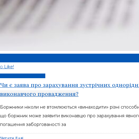
0
Like!
0
Примусове виконання
Чи є заява про зарахування зустрічних однорідн
виконавчого провадження?
Боржники ніколи не втомлюються «винаходити» різні способи 
що боржник може заявити виконавцю про зарахування явного 
погашення заборгованості за
Читати Далі